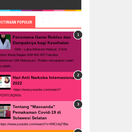
OSTINGAN POPULER
Fenomena Game Roblox dan
Dampaknya bagi Kesehatan
Oleh ; Lujna Adharani Hidayat. S.Ked
okter Muda Bagian IKM-IKK-IKP Fakultas
dokteran-UMI Makassar) Roblox merupakan salah
u platfo...
Hari Anti Narkoba Internasional
2022
https://www.youtube.com/watch?
RZNTC6Q6ISc
Tentang "Maccanda"
Pemakaman Covid-19 di
Sulawesi Selatan
tps://www.youtube.com/watch?v=RfiCUiqTIBw