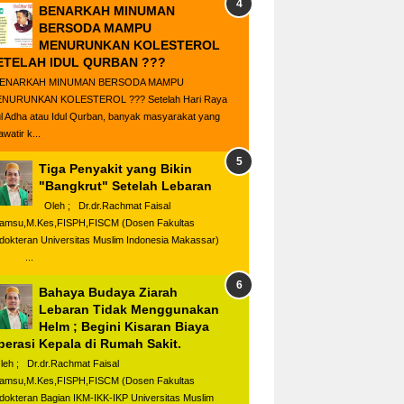
BENARKAH MINUMAN
BERSODA MAMPU
MENURUNKAN KOLESTEROL
ETELAH IDUL QURBAN ???
ENARKAH MINUMAN BERSODA MAMPU
NURUNKAN KOLESTEROL ??? Setelah Hari Raya
ul Adha atau Idul Qurban, banyak masyarakat yang
watir k...
Tiga Penyakit yang Bikin
"Bangkrut" Setelah Lebaran
Oleh ; Dr.dr.Rachmat Faisal
amsu,M.Kes,FISPH,FISCM (Dosen Fakultas
dokteran Universitas Muslim Indonesia Makassar)
...
Bahaya Budaya Ziarah
Lebaran Tidak Menggunakan
Helm ; Begini Kisaran Biaya
perasi Kepala di Rumah Sakit.
eh ; Dr.dr.Rachmat Faisal
amsu,M.Kes,FISPH,FISCM (Dosen Fakultas
dokteran Bagian IKM-IKK-IKP Universitas Muslim