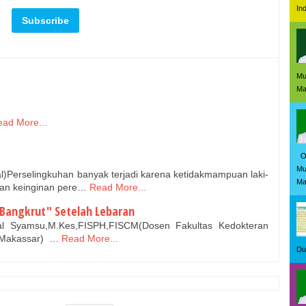
In
Mu
Mas
ad More...
Ol
Mu
ual)Perselingkuhan banyak terjadi karena ketidakmampuan laki-
Ma
an keinginan pere…
Read More...
"Bangkrut" Setelah Lebaran
al Syamsu,M.Kes,FISPH,FISCM(Dosen Fakultas Kedokteran
a Makassar) …
Read More...
Du