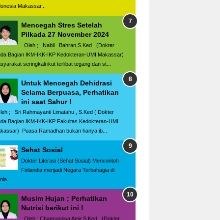
donesia Makassar...
Mencegah Stres Setelah
Pilkada 27 November 2024
Oleh ; Nabil Bahran,S.Ked (Dokter
da Bagian IKM-IKK-IKP Kedokteran-UMI Makassar)
yarakat seringkali ikut terlibat tegang dan st...
Untuk Mencegah Dehidrasi
Selama Berpuasa, Perhatikan
ini saat Sahur !
eh ; Sri Rahmayanti Limatahu , S.Ked ( Dokter
da Bagian IKM-IKK-IKP Fakultas Kedokteran-UMI
kassar) Puasa Ramadhan bukan hanya ib...
Sehat Sosial
Dokter Literasi (Sehat Sosial) Mencontoh
Finlandia menjadi Negara Terbahagia di
nia.
Musim Hujan ; Perhatikan
Nutrisi berikut ini !
Oleh ; Chaerunnisa Amir,S.Ked (Dokter