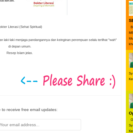
S
okter Literasi (Sehat Spiritual)
B
ME
Id
n laki-laki menjaga pandangannya dan keinginan perempuan selalu terlihat "wah"
kha
di depan umum.
Resep Islam jelas.
Sy
Ke
 to receive free email updates:
O
Ol
Sy
Ke