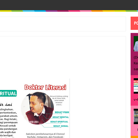
P
(D
Ke
sat
v=
ht