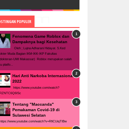
OSTINGAN POPULER
Fenomena Game Roblox dan
Dampaknya bagi Kesehatan
Oleh ; Lujna Adharani Hidayat. S.Ked
okter Muda Bagian IKM-IKK-IKP Fakultas
dokteran-UMI Makassar) Roblox merupakan salah
u platfo...
Hari Anti Narkoba Internasional
2022
https://www.youtube.com/watch?
RZNTC6Q6ISc
Tentang "Maccanda"
Pemakaman Covid-19 di
Sulawesi Selatan
tps://www.youtube.com/watch?v=RfiCUiqTIBw