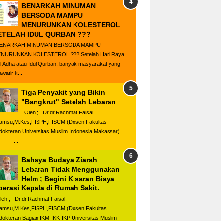
BENARKAH MINUMAN
BERSODA MAMPU
MENURUNKAN KOLESTEROL
ETELAH IDUL QURBAN ???
ENARKAH MINUMAN BERSODA MAMPU
NURUNKAN KOLESTEROL ??? Setelah Hari Raya
ul Adha atau Idul Qurban, banyak masyarakat yang
watir k...
Tiga Penyakit yang Bikin
"Bangkrut" Setelah Lebaran
Oleh ; Dr.dr.Rachmat Faisal
amsu,M.Kes,FISPH,FISCM (Dosen Fakultas
dokteran Universitas Muslim Indonesia Makassar)
...
Bahaya Budaya Ziarah
Lebaran Tidak Menggunakan
Helm ; Begini Kisaran Biaya
perasi Kepala di Rumah Sakit.
eh ; Dr.dr.Rachmat Faisal
amsu,M.Kes,FISPH,FISCM (Dosen Fakultas
dokteran Bagian IKM-IKK-IKP Universitas Muslim