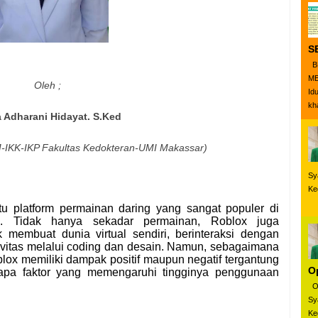
S
B
ME
Oleh ;
Id
kha
 Adharani Hidayat. S.Ked
-IKK-IKP Fakultas Kedokteran-UMI Makassar)
Sy
Ke
u platform permainan daring yang sangat populer di
. Tidak hanya sekadar permainan, Roblox juga
embuat dunia virtual sendiri, berinteraksi dengan
vitas melalui coding dan desain. Namun, sebagaimana
oblox memiliki dampak positif maupun negatif tergantung
O
pa faktor yang memengaruhi tingginya penggunaan
Ol
Sy
Ke