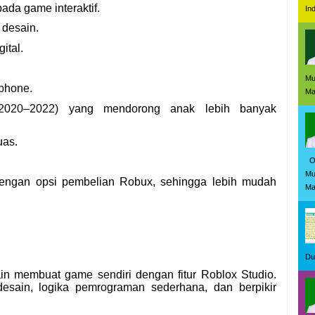
ada game interaktif.
In
 desain.
ital.
Mu
tphone.
Mas
2020–2022) yang mendorong anak lebih banyak
uas.
Ol
Mu
 dengan opsi pembelian Robux, sehingga lebih mudah
Ma
Du
 membuat game sendiri dengan fitur Roblox Studio.
desain, logika pemrograman sederhana, dan berpikir