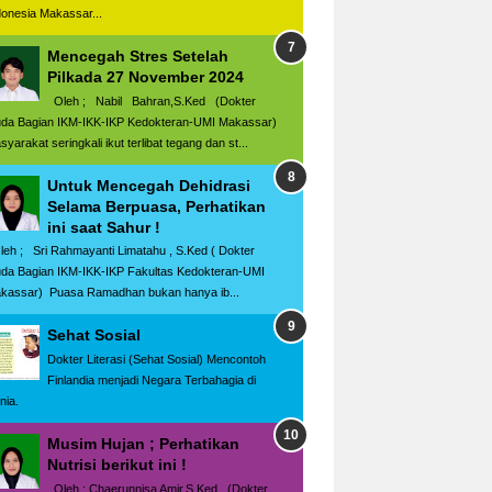
donesia Makassar...
Mencegah Stres Setelah
Pilkada 27 November 2024
Oleh ; Nabil Bahran,S.Ked (Dokter
da Bagian IKM-IKK-IKP Kedokteran-UMI Makassar)
yarakat seringkali ikut terlibat tegang dan st...
Untuk Mencegah Dehidrasi
Selama Berpuasa, Perhatikan
ini saat Sahur !
eh ; Sri Rahmayanti Limatahu , S.Ked ( Dokter
da Bagian IKM-IKK-IKP Fakultas Kedokteran-UMI
kassar) Puasa Ramadhan bukan hanya ib...
Sehat Sosial
Dokter Literasi (Sehat Sosial) Mencontoh
Finlandia menjadi Negara Terbahagia di
nia.
Musim Hujan ; Perhatikan
Nutrisi berikut ini !
Oleh ; Chaerunnisa Amir,S.Ked (Dokter