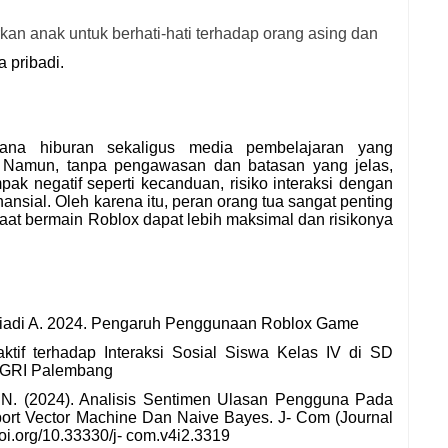
rkan anak untuk berhati-hati terhadap orang asing dan
 pribadi.
ana hiburan sekaligus media pembelajaran yang
. Namun, tanpa pengawasan dan batasan yang jelas,
k negatif seperti kecanduan, risiko interaksi dengan
nsial. Oleh karena itu, peran orang tua sangat penting
at bermain Roblox dapat lebih maksimal dan risikonya
uriadi A. 2024. Pengaruh Penggunaan Roblox Game
ktif terhadap Interaksi Sosial Siswa Kelas IV di SD
 PGRI Palembang
n, N. (2024). Analisis Sentimen Ulasan Pengguna Pada
t Vector Machine Dan Naive Bayes. J- Com (Journal
doi.org/10.33330/j- com.v4i2.3319