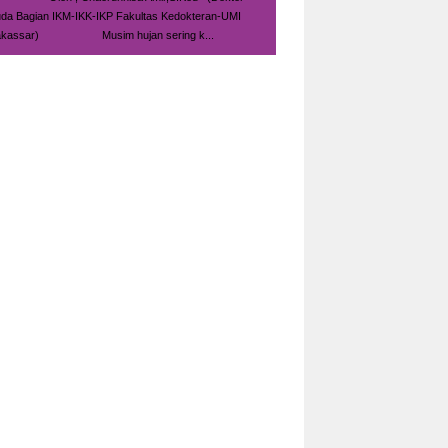
da Bagian IKM-IKK-IKP Fakultas Kedokteran-UMI
kassar) Musim hujan sering k...