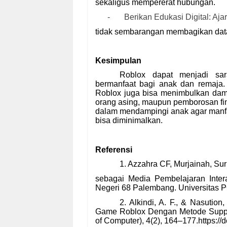
sekaligus mempererat hubungan.
-
Berikan Edukasi Digital: Aja
tidak sembarangan membagikan data
Kesimpulan
Roblox dapat menjadi sar
bermanfaat bagi anak dan remaja
Roblox juga bisa menimbulkan dampa
orang asing, maupun pemborosan fina
dalam mendampingi anak agar manfa
bisa diminimalkan.
Referensi
1. Azzahra CF, Murjainah, S
sebagai Media Pembelajaran Intera
Negeri 68 Palembang. Universitas
2. Alkindi, A. F., & Nasutio
Game Roblox Dengan Metode Suppor
of Computer), 4(2), 164–177.https://