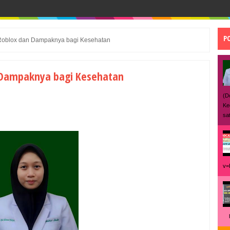
P
oblox dan Dampaknya bagi Kesehatan
Dampaknya bagi Kesehatan
(D
Ke
sat
v=
ht