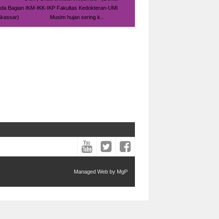
da Bagian IKM-IKK-IKP Fakultas Kedokteran-UMI
kassar) Musim hujan sering k...
Managed Web by
MgP