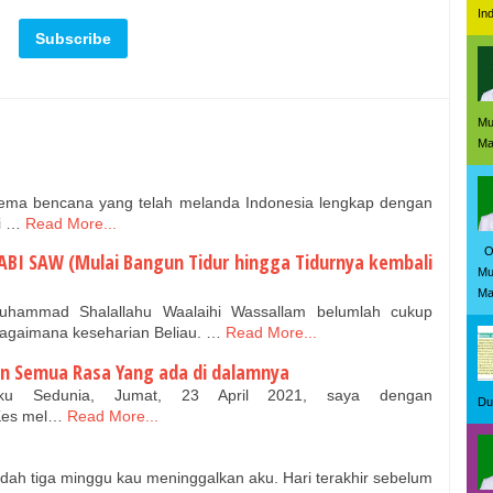
In
Mu
Mas
ma bencana yang telah melanda Indonesia lengkap dengan
si …
Read More...
Ol
BI SAW (Mulai Bangun Tidur hingga Tidurnya kembali
Mu
Ma
hammad Shalallahu Waalaihi Wassallam belumlah cukup
 bagaimana keseharian Beliau. …
Read More...
an Semua Rasa Yang ada di dalamnya
 Sedunia, Jumat, 23 April 2021, saya dengan
Du
MKes mel…
Read More...
 tiga minggu kau meninggalkan aku. Hari terakhir sebelum