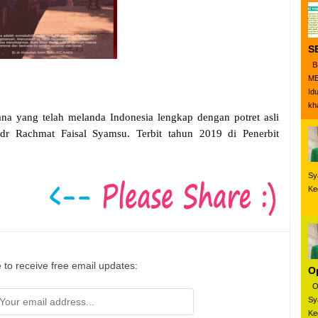
S
B
ME
Id
kha
a yang telah melanda Indonesia lengkap dengan potret asli
 dr Rachmat Faisal Syamsu. Terbit tahun 2019 di Penerbit
Sy
Ke
 to receive free email updates:
O
Ol
Sy
Ke