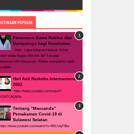
OSTINGAN POPULER
Fenomena Game Roblox dan
Dampaknya bagi Kesehatan
Oleh ; Lujna Adharani Hidayat. S.Ked
okter Muda Bagian IKM-IKK-IKP Fakultas
dokteran-UMI Makassar) Roblox merupakan salah
u platfo...
Hari Anti Narkoba Internasional
2022
https://www.youtube.com/watch?
RZNTC6Q6ISc
Tentang "Maccanda"
Pemakaman Covid-19 di
Sulawesi Selatan
tps://www.youtube.com/watch?v=RfiCUiqTIBw