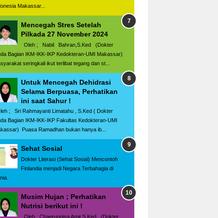
donesia Makassar...
Mencegah Stres Setelah
Pilkada 27 November 2024
Oleh ; Nabil Bahran,S.Ked (Dokter
da Bagian IKM-IKK-IKP Kedokteran-UMI Makassar)
yarakat seringkali ikut terlibat tegang dan st...
Untuk Mencegah Dehidrasi
Selama Berpuasa, Perhatikan
ini saat Sahur !
eh ; Sri Rahmayanti Limatahu , S.Ked ( Dokter
da Bagian IKM-IKK-IKP Fakultas Kedokteran-UMI
kassar) Puasa Ramadhan bukan hanya ib...
Sehat Sosial
Dokter Literasi (Sehat Sosial) Mencontoh
Finlandia menjadi Negara Terbahagia di
nia.
Musim Hujan ; Perhatikan
Nutrisi berikut ini !
Oleh ; Chaerunnisa Amir,S.Ked (Dokter