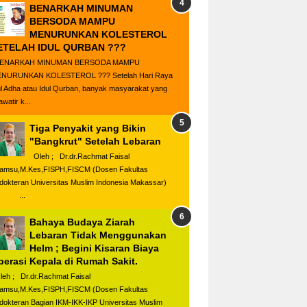
BENARKAH MINUMAN
BERSODA MAMPU
MENURUNKAN KOLESTEROL
ETELAH IDUL QURBAN ???
ENARKAH MINUMAN BERSODA MAMPU
NURUNKAN KOLESTEROL ??? Setelah Hari Raya
ul Adha atau Idul Qurban, banyak masyarakat yang
watir k...
Tiga Penyakit yang Bikin
"Bangkrut" Setelah Lebaran
Oleh ; Dr.dr.Rachmat Faisal
amsu,M.Kes,FISPH,FISCM (Dosen Fakultas
dokteran Universitas Muslim Indonesia Makassar)
...
Bahaya Budaya Ziarah
Lebaran Tidak Menggunakan
Helm ; Begini Kisaran Biaya
perasi Kepala di Rumah Sakit.
eh ; Dr.dr.Rachmat Faisal
amsu,M.Kes,FISPH,FISCM (Dosen Fakultas
dokteran Bagian IKM-IKK-IKP Universitas Muslim