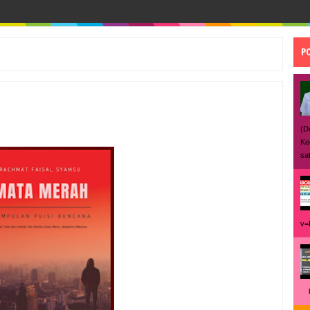
P
(D
Ke
sat
v=
ht