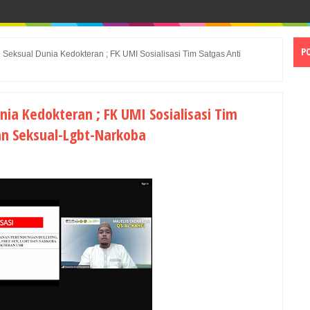
P
Seksual Dunia Kedokteran ; FK UMI Sosialisasi Tim Satgas Anti
ia Kedokteran ; FK UMI Sosialisasi Tim
an Seksual-Lgbt-Narkoba